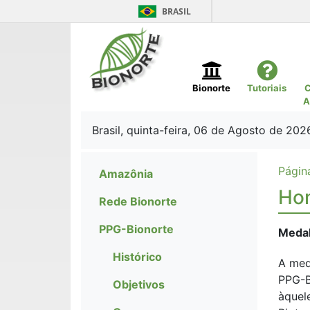
BRASIL
Bionorte
Tutoriais
C
A
Brasil, quinta-feira, 06 de Agosto de 202
Página
Amazônia
Ho
Rede Bionorte
PPG-Bionorte
Medalh
Histórico
A me
PPG-B
Objetivos
àquel