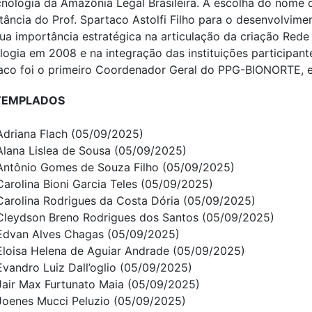
cnologia da Amazônia Legal Brasileira. A escolha do nome
tância do Prof. Spartaco Astolfi Filho para o desenvolvi
sua importância estratégica na articulação da criação Rede
logia em 2008 e na integração das instituições participant
aco foi o primeiro Coordenador Geral do PPG-BIONORTE, en
TEMPLADOS
Adriana Flach (05/09/2025)
Alana Lislea de Sousa (05/09/2025)
Antônio Gomes de Souza Filho (05/09/2025)
Carolina Bioni Garcia Teles (05/09/2025)
Carolina Rodrigues da Costa Dória (05/09/2025)
Cleydson Breno Rodrigues dos Santos (05/09/2025)
Edvan Alves Chagas (05/09/2025)
Eloisa Helena de Aguiar Andrade (05/09/2025)
Evandro Luiz Dall’oglio (05/09/2025)
Jair Max Furtunato Maia (05/09/2025)
Joenes Mucci Peluzio (05/09/2025)