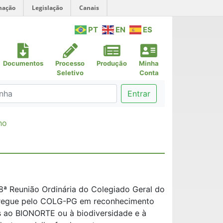
mação
Legislação
Canais
PT
EN
ES
Documentos
Processo
Produção
Minha
Seletivo
Conta
Entrar
ho
48ª Reunião Ordinária do Colegiado Geral do
regue pelo COLG-PG em reconhecimento
as ao BIONORTE ou à biodiversidade e à