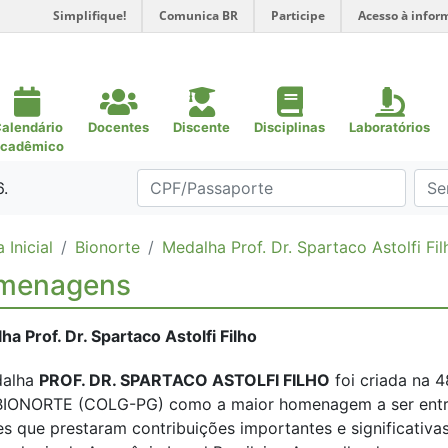
Simplifique!
Comunica BR
Participe
Acesso à infor
alendário
Docentes
Discente
Disciplinas
Laboratórios
cadêmico
6.
 Inicial
Bionorte
Medalha Prof. Dr. Spartaco Astolfi Fil
menagens
a Prof. Dr. Spartaco Astolfi Filho
dalha
PROF. DR. SPARTACO ASTOLFI FILHO
foi criada na 
IONORTE (COLG-PG) como a maior homenagem a ser ent
es que prestaram contribuições importantes e significativ