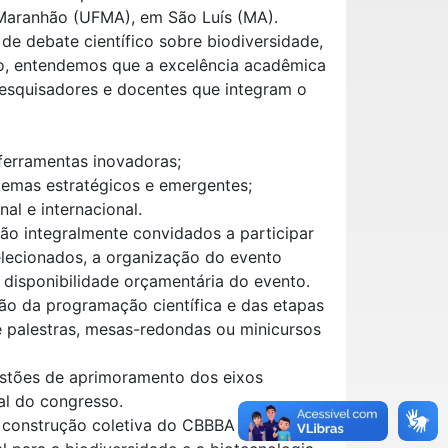
Maranhão (UFMA), em São Luís (MA).
 debate científico sobre biodiversidade,
o, entendemos que a excelência acadêmica
pesquisadores e docentes que integram o
 ferramentas inovadoras;
temas estratégicos e emergentes;
al e internacional.
o integralmente convidados a participar
elecionados, a organização do evento
 disponibilidade orçamentária do evento.
ão da programação científica e das etapas
 palestras, mesas-redondas ou minicursos
estões de aprimoramento dos eixos
al do congresso.
a construção coletiva do CBBBA 2027 e