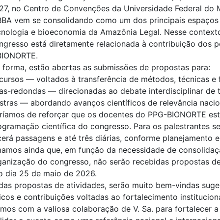
27, no Centro de Convenções da Universidade Federal do 
BA vem se consolidando como um dos principais espaços de
cnologia e bioeconomia da Amazônia Legal. Nesse context
ngresso está diretamente relacionada à contribuição dos 
BIONORTE.
 forma, estão abertas as submissões de propostas para:
icursos — voltados à transferência de métodos, técnicas e
as-redondas — direcionadas ao debate interdisciplinar de 
stras — abordando avanços científicos de relevância nacion
ríamos de reforçar que os docentes do PPG-BIONORTE estã
ogramação científica do congresso. Para os palestrantes s
cerá passagens e até três diárias, conforme planejamento e
mamos ainda que, em função da necessidade de consolidaç
ganização do congresso, não serão recebidas propostas de
o dia 25 de maio de 2026.
das propostas de atividades, serão muito bem-vindas sug
icos e contribuições voltadas ao fortalecimento institucion
mos com a valiosa colaboração de V. Sa. para fortalecer 