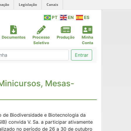
mação
Legislação
Canais
PT
EN
ES
Documentos
Processo
Produção
Minha
Seletivo
Conta
Entrar
Minicursos, Mesas-
o de Biodiversidade e Biotecnologia da
B) convida V. Sa. a participar ativamente
alizado no período de 26 a 30 de outubro