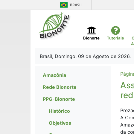
BRASIL
Bionorte
Tutoriais
C
A
Brasil, Domingo, 09 de Agosto de 2026.
Página
Amazônia
Ass
Rede Bionorte
red
PPG-Bionorte
Preza
Histórico
A Com
Objetivos
Amazô
da co