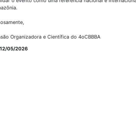
lidar o evento como uma referência nacional e internaciona
azônia.
iosamente,
são Organizadora e Científica do 4oCBBBA
 12/05/2026