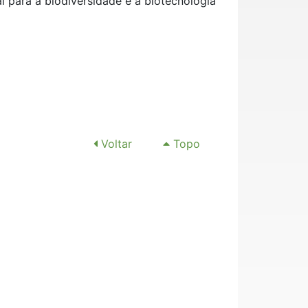
l para a biodiversidade e a biotecnologia
Voltar
Topo