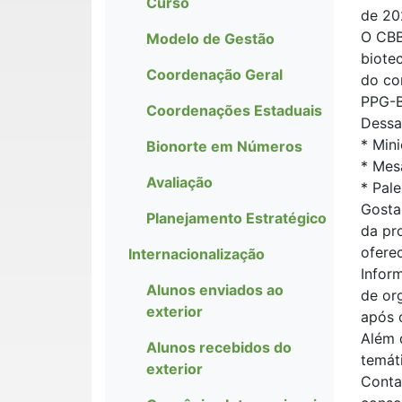
Curso
de 20
O CBB
Modelo de Gestão
biote
Coordenação Geral
do co
PPG-
Coordenações Estaduais
Dessa
* Min
Bionorte em Números
* Mes
Avaliação
* Pale
Gosta
Planejamento Estratégico
da pr
ofere
Internacionalização
Infor
Alunos enviados ao
de or
exterior
após 
Além 
Alunos recebidos do
temát
exterior
Conta