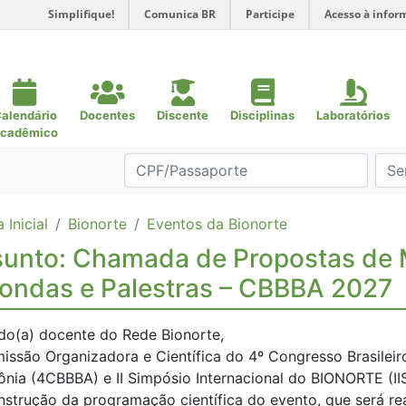
Simplifique!
Comunica BR
Participe
Acesso à infor
alendário
Docentes
Discente
Disciplinas
Laboratórios
cadêmico
 Inicial
Bionorte
Eventos da Bionorte
unto: Chamada de Propostas de 
ondas e Palestras – CBBBA 2027
do(a) docente do Rede Bionorte,
issão Organizadora e Científica do 4º Congresso Brasileir
nia (4CBBBA) e II Simpósio Internacional do BIONORTE (IISI
nstrução da programação científica do evento, que será re