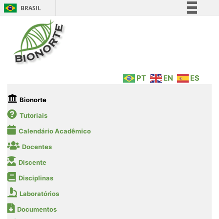
BRASIL
Simplifique!
Comunica BR
Participe
Acesso à informação
PT
EN
ES
Legislação
Canais
Bionorte
Tutoriais
Calendário Acadêmico
Docentes
Discente
Disciplinas
Laboratórios
Documentos