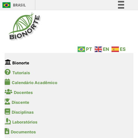
BRASIL
Simplifique!
Comunica BR
Participe
Acesso à informação
PT
EN
ES
Legislação
Canais
Bionorte
Tutoriais
Calendário Acadêmico
Docentes
Discente
Disciplinas
Laboratórios
Documentos