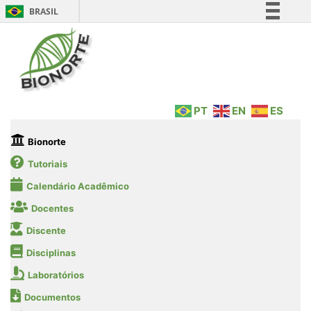
BRASIL
Simplifique!
Comunica BR
Participe
Acesso à informação
PT
EN
ES
Legislação
Canais
Bionorte
Tutoriais
Calendário Acadêmico
Docentes
Discente
Disciplinas
Laboratórios
Documentos