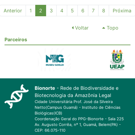
(current)
Anterior
1
2
3
4
5
6
7
8
Próxima
Voltar
Topo
Parceiros
Bionorte
- Rede de Biodiversidade e
Biotecnologia da Amazônia Legal
Cidade Universitária Prof. José da Silveira
Netto(Campus Guamá) - Instituto de Ciências
Biológicas(ICB)
Coordenação Geral do PPG-Bionorte - Sala 225
Av. Augusto Corrêa, nº 1, Guamá, Belem(PA) -
CEP: 66.075-110