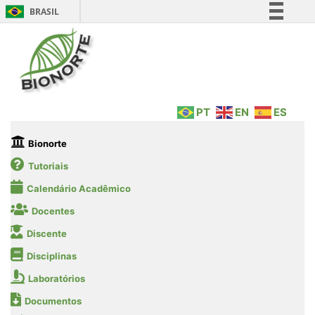
BRASIL
Simplifique!
Comunica BR
Participe
Acesso à informação
PT
EN
ES
Legislação
Canais
Bionorte
Tutoriais
Calendário Acadêmico
Docentes
Discente
Disciplinas
Laboratórios
Documentos