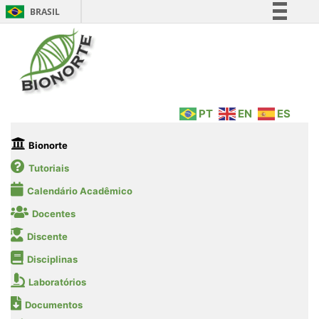
BRASIL
Simplifique!
Comunica BR
Participe
Acesso à informação
PT
EN
ES
Legislação
Canais
Bionorte
Tutoriais
Calendário Acadêmico
Docentes
Discente
Disciplinas
Laboratórios
Documentos