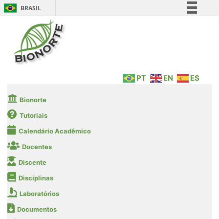
BRASIL
Simplifique!
Comunica BR
Participe
Acesso à informação
PT
EN
ES
Legislação
Canais
Bionorte
Tutoriais
Calendário Acadêmico
Docentes
Discente
Disciplinas
Laboratórios
Documentos